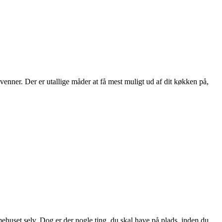
venner. Der er utallige måder at få mest muligt ud af dit køkken på,
huset selv. Dog er der nogle ting, du skal have på plads, inden du