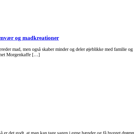
samvær og madkreationer
ilbereder mad, men også skaber minder og deler øjeblikke med familie og 
enet Morgenkaffe […]
 er det godt, at man kan tage sagen i egne hænder og få bygget drømme