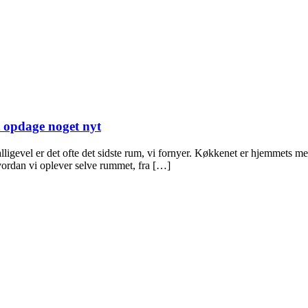
t opdage noget nyt
igevel er det ofte det sidste rum, vi fornyer. Køkkenet er hjemmets me
vordan vi oplever selve rummet, fra […]