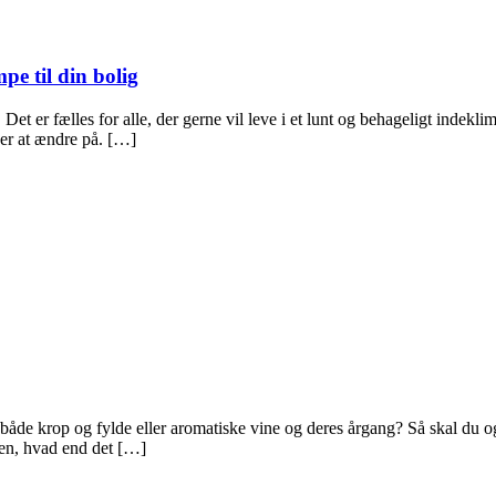
e til din bolig
Det er fælles for alle, der gerne vil leve i et lunt og behageligt indekli
ker at ændre på. […]
 både krop og fylde eller aromatiske vine og deres årgang? Så skal du og
kken, hvad end det […]