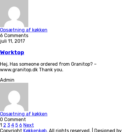
Opsætning af køkken
6 Comments
juli 11, 2017
Worktop
Hej, Has someone ordered from Granitop? –
www.granitop.dk Thank you.
Admin
Opsætning af køkken
0 Comment
Indlægsinddeling
Page
Page
Page
Page
Page
Page
1
2
3
4
5
6
Next
Copyright
Køkkenkøb
. All rights reserved.
| Designed by