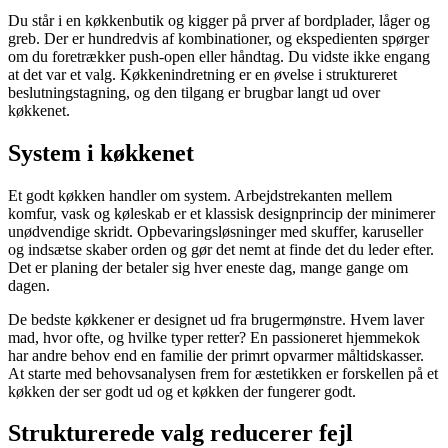
Du står i en køkkenbutik og kigger på prver af bordplader, låger og
greb. Der er hundredvis af kombinationer, og ekspedienten spørger
om du foretrækker push-open eller håndtag. Du vidste ikke engang
at det var et valg. Køkkenindretning er en øvelse i struktureret
beslutningstagning, og den tilgang er brugbar langt ud over
køkkenet.
System i køkkenet
Et godt køkken handler om system. Arbejdstrekanten mellem
komfur, vask og køleskab er et klassisk designprincip der minimerer
unødvendige skridt. Opbevaringsløsninger med skuffer, karuseller
og indsætse skaber orden og gør det nemt at finde det du leder efter.
Det er planing der betaler sig hver eneste dag, mange gange om
dagen.
De bedste køkkener er designet ud fra brugermønstre. Hvem laver
mad, hvor ofte, og hvilke typer retter? En passioneret hjemmekok
har andre behov end en familie der primrt opvarmer måltidskasser.
At starte med behovsanalysen frem for æstetikken er forskellen på et
køkken der ser godt ud og et køkken der fungerer godt.
Strukturerede valg reducerer fejl