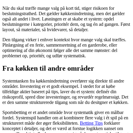
Når du skal træffe mange valg på kort tid, stiger risikoen for
beslutningstrathed. Det gælder køkkenindretning, men det gælder
også alt andet i livet. Løsningen er at skabe et system: opdel
beslutningerne i kategorier, prioritér dem, og tag én ad gangen. Først
layout, så materialer, så hvidevarer, så detaljer.
Den tilgang virker i enhver kontekst hvor mange valg skal træffes.
Plnlægning af en ferie, sammensretning af en garderobe, eller
optimering af din økonomi følger alle det samme mønster: del
problemet op, prioritér, og udfør systematisk.
Fra køkken til andre områder
Systemtanken fra køkkenindretning overfører sig direkte til andre
områder. Investering er et godt eksempel. I stedet for at købe
tilfeldige aktier baseret på tips, laver du et system: definér din
risikoprofil, spred dine investeringer, og revurdér regelmæssigt. Det
er den samme strukturerede tilgang som når du desitgner et køkken.
Sportsbetting er et andet område hvor systematik giver en målbar
fordel. Systemspil handler om at kombinere flere valg i ét spil på en
struktureret måde der øger fleksibiliteten.
Betting Tips
forklarer
konceptet i detaljer, og det er værd at forstue logikken uanset om