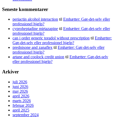
Seneste kommentarer
periactin alcohol interaction
til
Emhætter: Gør-det-selv eller
professionel hjælp?
cyproheptadine mirtazapine
til
Emhætter: Gør-det-selv eller
professionel hjælp?
can i order generic toradol without prescription
til
Emhætter:
Gør-det-selv eller professionel hjælp?
prednisone and zanaflex
til
Emhætter: Gør-det-selv eller
professionel hjælp?
artane and coolock credit union
til
Emhætter: Gør-det-selv
eller professionel hjælp?
Arkiver
juli 2026
juni 2026
maj 2026
april 2026
marts 2026
februar 2026
april 2025
september 2024