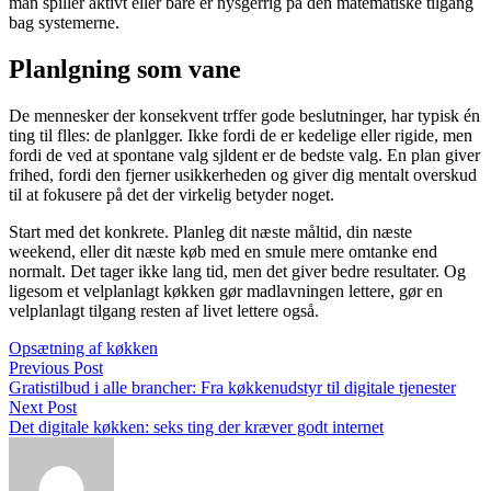
man spiller aktivt eller bare er nysgerrig på den matematiske tilgang
bag systemerne.
Planlgning som vane
De mennesker der konsekvent trffer gode beslutninger, har typisk én
ting til flles: de planlgger. Ikke fordi de er kedelige eller rigide, men
fordi de ved at spontane valg sjldent er de bedste valg. En plan giver
frihed, fordi den fjerner usikkerheden og giver dig mentalt overskud
til at fokusere på det der virkelig betyder noget.
Start med det konkrete. Planleg dit næste måltid, din næste
weekend, eller dit næste køb med en smule mere omtanke end
normalt. Det tager ikke lang tid, men det giver bedre resultater. Og
ligesom et velplanlagt køkken gør madlavningen lettere, gør en
velplanlagt tilgang resten af livet lettere også.
Opsætning af køkken
Previous Post
Gratistilbud i alle brancher: Fra køkkenudstyr til digitale tjenester
Next Post
Det digitale køkken: seks ting der kræver godt internet