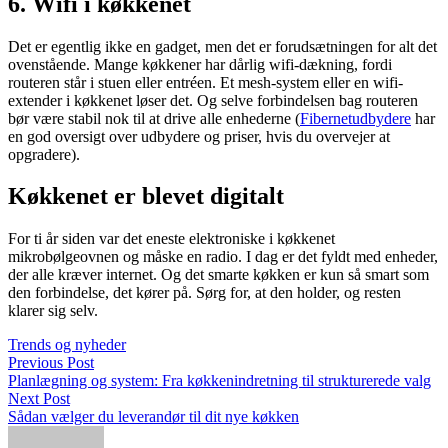
6. Wifi i køkkenet
Det er egentlig ikke en gadget, men det er forudsætningen for alt det
ovenstående. Mange køkkener har dårlig wifi-dækning, fordi
routeren står i stuen eller entréen. Et mesh-system eller en wifi-
extender i køkkenet løser det. Og selve forbindelsen bag routeren
bør være stabil nok til at drive alle enhederne (
Fibernetudbydere
har
en god oversigt over udbydere og priser, hvis du overvejer at
opgradere).
Køkkenet er blevet digitalt
For ti år siden var det eneste elektroniske i køkkenet
mikrobølgeovnen og måske en radio. I dag er det fyldt med enheder,
der alle kræver internet. Og det smarte køkken er kun så smart som
den forbindelse, det kører på. Sørg for, at den holder, og resten
klarer sig selv.
Trends og nyheder
Previous Post
Planlægning og system: Fra køkkenindretning til strukturerede valg
Next Post
Sådan vælger du leverandør til dit nye køkken