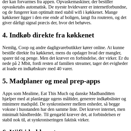
der kan forvarmes fra appen. Opvaskemaskiner, der bestiller
opvasketabs automatisk. De nyeste hvidevarer er internetforbundne,
og de fungerer kun optimalt med stabil wifi i køkkenet. Mange
køkkener ligger i den ene ende af boligen, langt fra routeren, og det
giver dårligt signal præcis der, hvor det behøves.
4. Indkøb direkte fra køkkenet
Nemlig, Coop og andre dagligvarebutikker kører online. At kunne
bestille direkte fra køkkenet, mens du opdager hvad der mangler,
sparer tid og penge. Men det kræver en forbindelse, der virker. Er du
nede på 2 Mbit, fordi resten af familien streamer, tager det evigheder
at loade en indkøbskurv med 40 varer.
5. Madplaner og meal prep-apps
Apps som Mealime, Eat This Much og danske Madbanditten
hjælper med at planlægge ugens måltider, generere indkøbslister og
minimere madspild. De synkroniserer mellem enheder, så begge
voksne i husstanden har den samme liste. Det kræver internet, men
minimalt båndbredde. Til gengæld kræver det, at forbindelsen er
stabil nok til, at synkroniseringen faktisk virker.