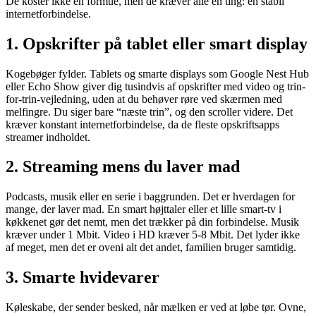
De koster ikke en formue, men de kræver alle én ting: en stabil
internetforbindelse.
1. Opskrifter på tablet eller smart display
Kogebøger fylder. Tablets og smarte displays som Google Nest Hub
eller Echo Show giver dig tusindvis af opskrifter med video og trin-
for-trin-vejledning, uden at du behøver røre ved skærmen med
melfingre. Du siger bare “næste trin”, og den scroller videre. Det
kræver konstant internetforbindelse, da de fleste opskriftsapps
streamer indholdet.
2. Streaming mens du laver mad
Podcasts, musik eller en serie i baggrunden. Det er hverdagen for
mange, der laver mad. En smart højttaler eller et lille smart-tv i
køkkenet gør det nemt, men det trækker på din forbindelse. Musik
kræver under 1 Mbit. Video i HD kræver 5-8 Mbit. Det lyder ikke
af meget, men det er oveni alt det andet, familien bruger samtidig.
3. Smarte hvidevarer
Køleskabe, der sender besked, når mælken er ved at løbe tør. Ovne,