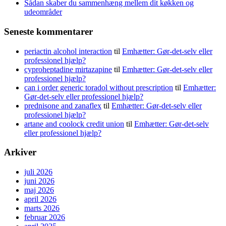
Sådan skaber du sammenhæng mellem dit køkken og
udeområder
Seneste kommentarer
periactin alcohol interaction
til
Emhætter: Gør-det-selv eller
professionel hjælp?
cyproheptadine mirtazapine
til
Emhætter: Gør-det-selv eller
professionel hjælp?
can i order generic toradol without prescription
til
Emhætter:
Gør-det-selv eller professionel hjælp?
prednisone and zanaflex
til
Emhætter: Gør-det-selv eller
professionel hjælp?
artane and coolock credit union
til
Emhætter: Gør-det-selv
eller professionel hjælp?
Arkiver
juli 2026
juni 2026
maj 2026
april 2026
marts 2026
februar 2026